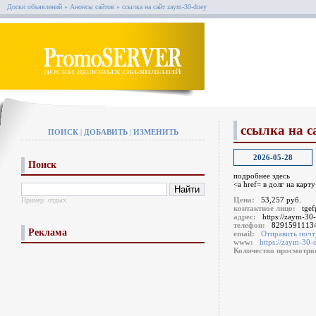
Доски объявлений
»
Анонсы сайтов
»
ссылка на сайт zaym-30-dney
ссылка на с
ПОИСК
|
ДОБАВИТЬ
|
ИЗМЕНИТЬ
2026-05-28
Поиск
подробнее здесь
<a href= в долг на карту
Цена:
53,257 руб.
Пример:
отдых
контактное лицо:
tge
адрес:
https://zaym-30
телефон:
8291591113
Реклама
email:
Отправить почт
www:
https://zaym-30-
Количество просмотр