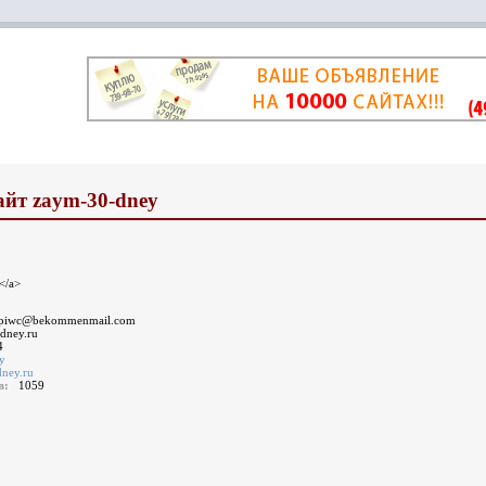
айт zaym-30-dney
</a>
fpiwc@bekommenmail.com
-dney.ru
4
у
dney.ru
ов:
1059