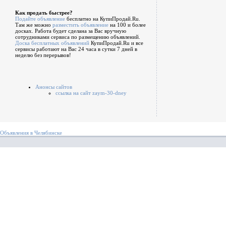
Как продать быстрее?
Подайте объявление
бесплатно на КупиПродай.Ru.
Там же можно
разместить объявление
на 100 и более
досках. Работа будет сделана за Вас вручную
сотрудниками сервиса по размещению объявлений.
Доска бесплатных объявлений
КупиПродай.Ru и все
сервисы работают на Вас 24 часа в сутки 7 дней в
неделю без перерывов!
Анонсы сайтов
ссылка на сайт zaym-30-dney
Объявления в Челябинске