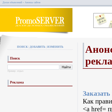
Доски объявлений
»
Анонсы сайтов
Анонс
ПОИСК
|
ДОБАВИТЬ
|
ИЗМЕНИТЬ
рекл
Поиск
Пример:
отдых
Реклама
Заказать
Как прави
<a href= 