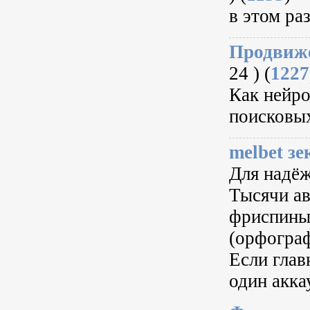
в этом раз
Продвиже
24 ) (
1227
Как нейро
поисковых
melbet зе
Для надёж
Тысячи ав
фриспины
(орфограф
Если глав
один акка