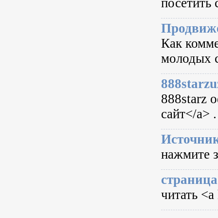
посетить 
Продвиже
Как комме
молодых 
888starzu
888starz 
сайт</a> .
Источник
нажмите з
страница
читать <a