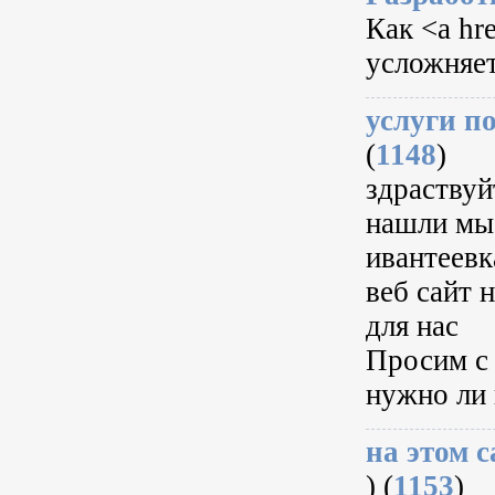
Как <a hr
усложняет
услуги п
(
1148
)
здраствуйт
нашли мы 
ивантеевк
веб сайт 
для нас
Просим c 
нужно ли 
на этом 
) (
1153
)