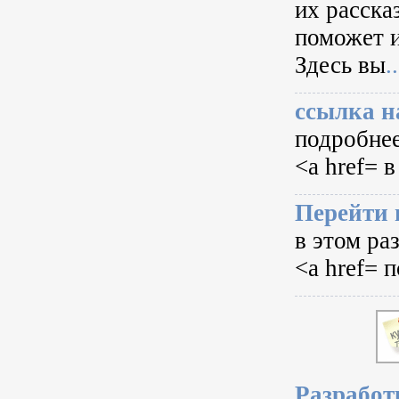
их расска
поможет и
Здесь вы
..
ссылка н
подробнее
<a href= в
Перейти 
в этом ра
<a href= 
Разработ