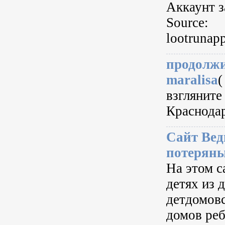
Аккаунт з
Source:
lootrunap
продолжи
maralisa
(
взгляните 
Краснодар
Сайт Вед
потеряны
На этом с
детях из 
детдомовс
домов реб