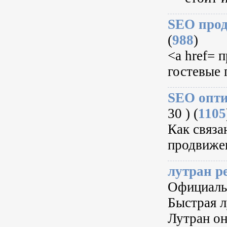
SEO прод
(
988
)
<a href= 
гостевые 
SEO опти
30 ) (
1105
Как связа
продвижен
лутран р
Официаль
Быстрая л
Лутран он