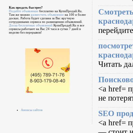
Как продать быстрее?
Смотреть
Подайте объявление
бесплатно на КупиПродай.Ru.
Там же можно
разместить объявление
на 100 и более
досках. Работа будет сделана за Вас вручную
краснода
сотрудниками сервиса по размещению объявлений.
Доска бесплатных объявлений
КупиПродай.Ru и все
перейдите
сервисы работают на Вас 24 часа в сутки 7 дней в
неделю без перерывов!
посмотре
краснода
Читать да
Поисково
<a href= 
не потеря
Анонсы сайтов
SEO прод
<a href= 
— стоит 