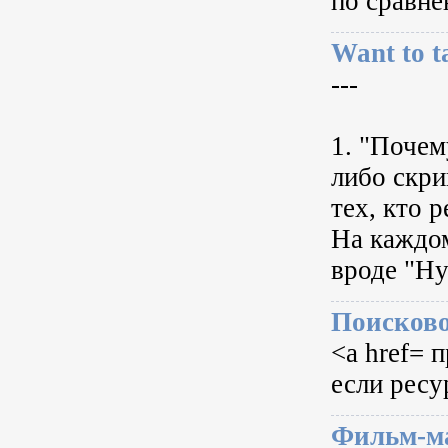
по сравне
Want to t
---
1. "Почем
либо скри
тех, кто 
На каждом
вроде "Ну
Поисково
<a href= 
если ресу
Фильм-ма