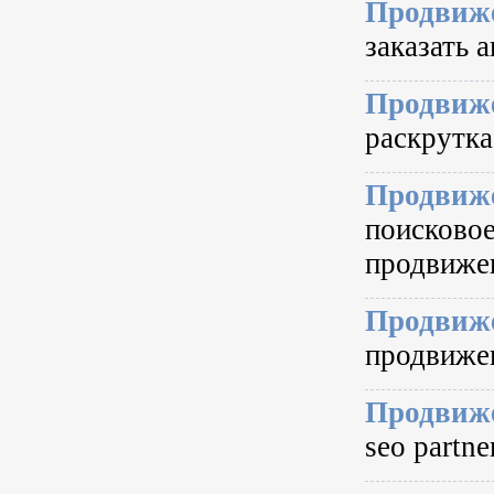
Продвиже
заказать а
Продвиже
раскрутка
Продвиже
поисково
продвижен
Продвиже
продвижен
Продвиже
seo partne