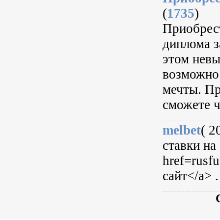
(
1735
)
Приобрес
диплома з
этом невы
возможнос
мечты. Пр
сможете ч
melbet
( 2
ставки на
href=rusf
сайт</a> .