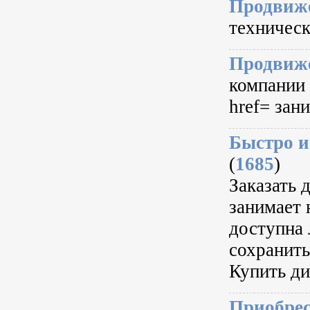
Продвиже
техническо
Продвиже
компании
href= зан
Быстро и
(
1685
)
Заказать 
занимает 
доступна 
сохранить
Купить ди
Приобрес