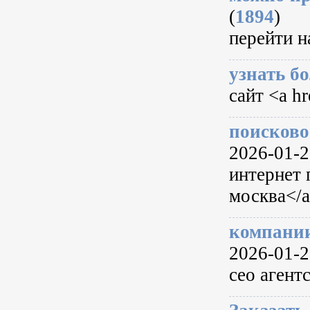
(
1894
)
перейти н
узнать б
сайт <a h
поисково
2026-01-20
интернет 
москва</a
компани
2026-01-20
сео агентс