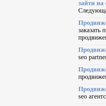
зайти на 
Следующа
Продвиже
заказать 
продвижен
Продвиже
seo partne
Продвиже
продвижен
Продвиже
seo агентс