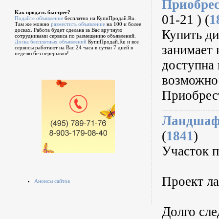
Приобрес
Как продать быстрее?
01-21 ) (
1
Подайте объявление
бесплатно на КупиПродай.Ru.
Там же можно
разместить объявление
на 100 и более
досках. Работа будет сделана за Вас вручную
Купить ди
сотрудниками сервиса по размещению объявлений.
Доска бесплатных объявлений
КупиПродай.Ru и все
занимает 
сервисы работают на Вас 24 часа в сутки 7 дней в
неделю без перерывов!
доступна 
возможнос
Приобрест
Ландшаф
(
1841
)
Участок 
Проект л
Анонсы сайтов
Долго сле