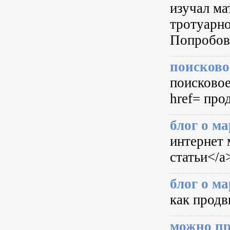
изучал ма
тротуарно
Попробова
поисково
поисковое
href= про
блог о м
интернет 
статьи</a>
блог о м
как продви
можно пр