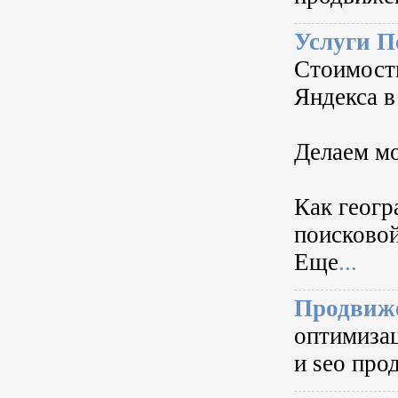
Услуги П
Стоимост
Яндекса в
Делаем м
Как геогр
поисково
Еще
...
Продвиже
оптимизац
и seo про