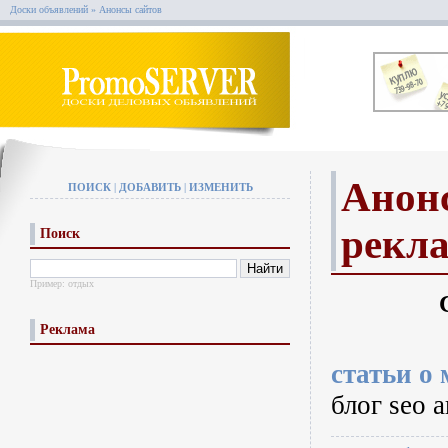
Доски объявлений
»
Анонсы сайтов
Анонс
ПОИСК
|
ДОБАВИТЬ
|
ИЗМЕНИТЬ
рекл
Поиск
Пример:
отдых
Реклама
статьи о
блог seo а