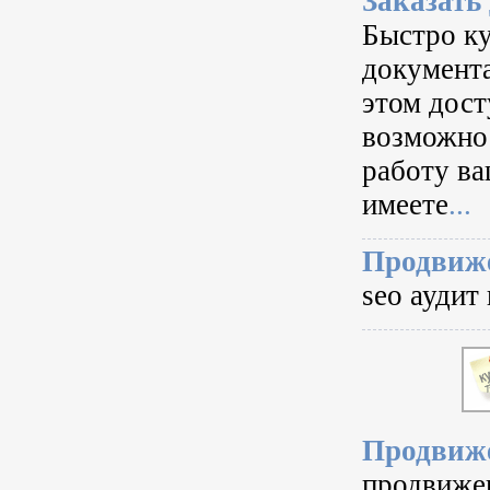
Заказать
Быстро ку
документа
этом дост
возможно
работу ва
имеете
...
Продвиже
seo аудит 
Продвиже
продвижен