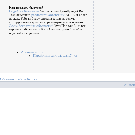
Как продать быстрее?
Подайте объявление
бесплатно на КупиПродай.Ru.
Там же можно
разместить объявление
на 100 и более
досках. Работа будет сделана за Вас вручную
сотрудниками сервиса по размещению объявлений.
Доска бесплатных объявлений
КупиПродай.Ru и все
сервисы работают на Вас 24 часа в сутки 7 дней в
неделю без перерывов!
Анонсы сайтов
Перейти на сайт tripscans74 co
Объявления в Челябинске
© PromoS