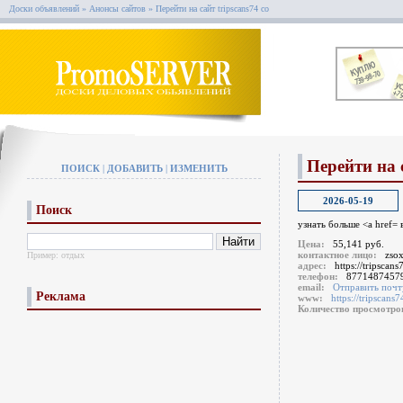
Доски объявлений
»
Анонсы сайтов
»
Перейти на сайт tripscans74 co
Перейти на с
ПОИСК
|
ДОБАВИТЬ
|
ИЗМЕНИТЬ
2026-05-19
Поиск
узнать больше <a href= 
Цена:
55,141 руб.
контактное лицо:
zso
Пример:
отдых
адрес:
https://tripscans
телефон:
8771487457
email:
Отправить почт
Реклама
www:
https://tripscans7
Количество просмотр