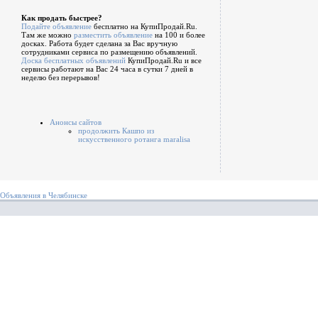
Как продать быстрее?
Подайте объявление
бесплатно на КупиПродай.Ru.
Там же можно
разместить объявление
на 100 и более
досках. Работа будет сделана за Вас вручную
сотрудниками сервиса по размещению объявлений.
Доска бесплатных объявлений
КупиПродай.Ru и все
сервисы работают на Вас 24 часа в сутки 7 дней в
неделю без перерывов!
Анонсы сайтов
продолжить Кашпо из
искусственного ротанга maralisa
Объявления в Челябинске