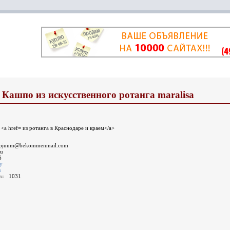
Кашпо из искусственного ротанга maralisa
ь <a href= из ротанга в Краснодаре и краем</a>
pjuum@bekommenmail.com
ru
6
у
u
ов:
1031