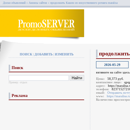
Доски объявлений
»
Анонсы сайтов
»
продолжить Кашпо из искусственного ротанга maralisa
продолжить 
ПОИСК
|
ДОБАВИТЬ
|
ИЗМЕНИТЬ
2026-05-29
Поиск
взгляните на сайте здес
Цена:
58,373 руб.
контактное лицо:
qpq
Пример:
отдых
адрес:
https://maralisa.
телефон:
8237152721
email:
Отправить почт
Реклама
www:
https://maralisa.r
Количество просмотр